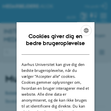
MEDARBEJDERE
.AU.DK
Min profil
AU.DK
SYSTEM
FIND
MENU
INSTITUT FOR
KEMI
–
Cookies giver dig en
English
MEDARBEJDERPORTAL
ENGLISH
bedre brugeroplevelse
DANISH
Aarhus Universitet kan give dig den
bedste brugeroplevelse, når du
Multimedieskatten
vælger ”Accepter alle” cookies.
Cookies gemmer oplysninger om,
hvordan en bruger interagerer med et
Beskatning af fri telefon
website. Alle dine data er
anonymiseret, og de kan ikke bruges
Tro-og-love erklæring AU arbejdsmobiltelefon
til at identificere dig direkte. Du kan