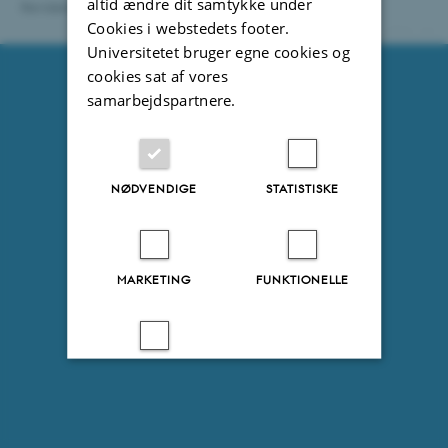
altid ændre dit samtykke under
Revideret 04.07.2024
-
Jeanette Dandanell
Cookies i webstedets footer.
13924 / i31
Universitetet bruger egne cookies og
cookies sat af vores
samarbejdspartnere.
NØDVENDIGE
STATISTISKE
MARKETING
FUNKTIONELLE
UKLASSIFICEREDE
Accepter alle