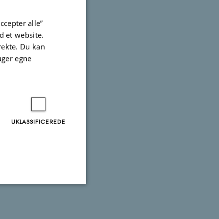
ccepter alle”
 et website.
irekte. Du kan
uger egne
UKLASSIFICEREDE
Uklassificerede