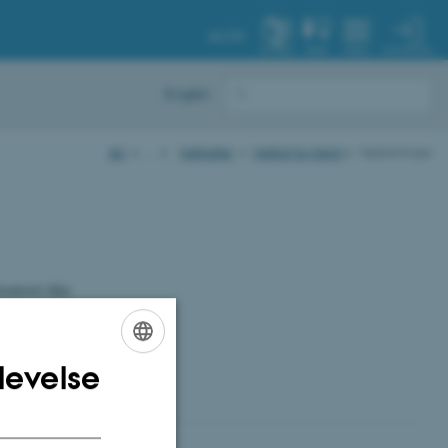
AU.DK
MIN PROFIL
SYSTEM
FIND
MENU
English
AU
…
Institutter
Institut for Kemi
Vejledninger
kontoret ikke
tiske gøremål
levelse
ENGLISH
DANISH