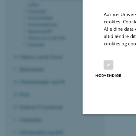
udstyr
Copyright
Aarhus Univers
Kontorartikler
cookies. Cooki
Kontortelefoner
Alle dine data 
Bygningsdrift
altid ændre di
Trykning hos AU-Tryk
cookies og coo
Institutbil
Hakon Lunds Fond
Biblioteket
NØDVENDIGE
Medarbejder ved IK
PhD
Interne IT-systemer
Websider
Nødvendige
Infrastruktur og drift