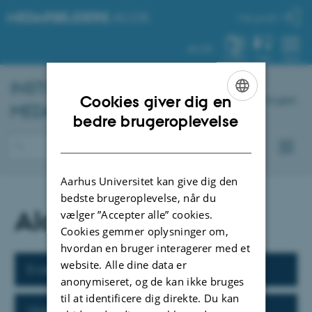
MEDARBEJDERE
.AU.DK
Min profil
AU.DK
SYSTEM
FIND
MENU
INSTITUT FOR
KEMI
–
Cookies giver dig en
English
MEDARBEJDERPORTAL
ENGLISH
bedre brugeroplevelse
DANISH
Aarhus Universitet kan give dig den
bedste brugeroplevelse, når du
Alarm/Brand
vælger ”Accepter alle” cookies.
Cookies gemmer oplysninger om,
hvordan en bruger interagerer med et
website. Alle dine data er
Evakuering/Brand
anonymiseret, og de kan ikke bruges
til at identificere dig direkte. Du kan
Ulykke