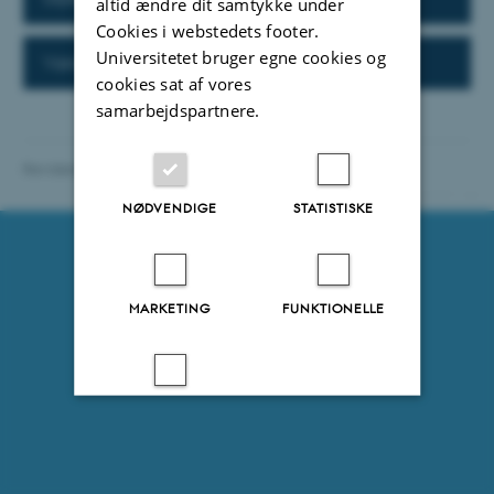
altid ændre dit samtykke under
Cookies i webstedets footer.
Universitetet bruger egne cookies og
Vandskade
cookies sat af vores
samarbejdspartnere.
Revideret 13.11.2025
-
Institut for Kemi
121037 / i31
NØDVENDIGE
STATISTISKE
MARKETING
FUNKTIONELLE
UKLASSIFICEREDE
Accepter alle