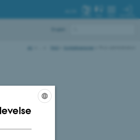
AU.DK
MIN PROFIL
SYSTEM
FIND
MENU
English
AU
…
FAQ
Kontaktpersoner
Ph.d.-administration
levelse
ENGLISH
DANISH