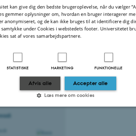
itet kan give dig den bedste brugeroplevelse, når du vælger ”A
es gemmer oplysninger om, hvordan en bruger interagerer med
er anonymiseret, og de kan ikke bruges til at identificere dig d
 studiekoordinator
t samtykke under Cookies i webstedets footer. Universitetet br
ley
kies sat af vores samarbejdspartnere.
administrator
hem.au.dk
522
STATISTISKE
MARKETING
FUNKTIONELLE
Afvis alle
Accepter alle
Læs mere om cookies
rtner
radi
Statistiske
Marketing
Funktionelle
u.dk