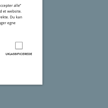
ccepter alle”
 et website.
irekte. Du kan
uger egne
UKLASSIFICEREDE
Uklassificerede