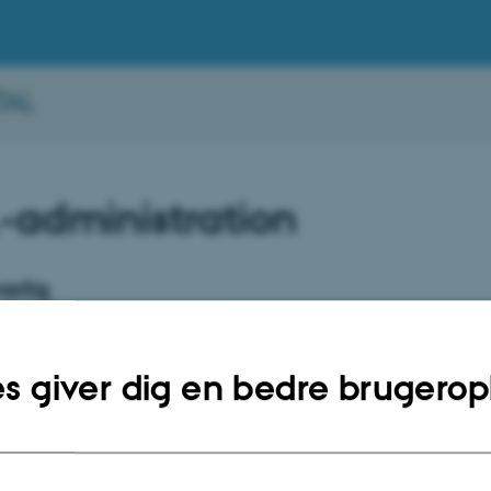
TAL
.-administration
arlig
apelfeldt
s giver dig en bedre brugerop
hem.au.dk
770