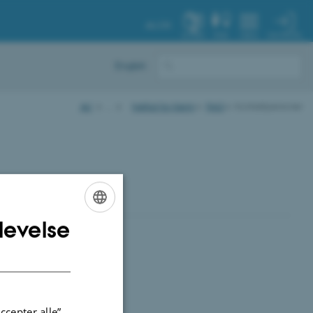
AU.DK
MIN PROFIL
SYSTEM
FIND
MENU
English
AU
…
Institut for Kemi
FAQ
Kontaktpersoner
levelse
ENGLISH
DANISH
ccepter alle”