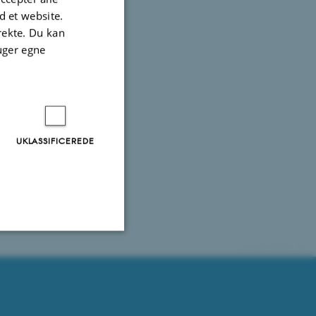
 et website.
irekte. Du kan
uger egne
UKLASSIFICEREDE
96496 / i31
Uklassificerede