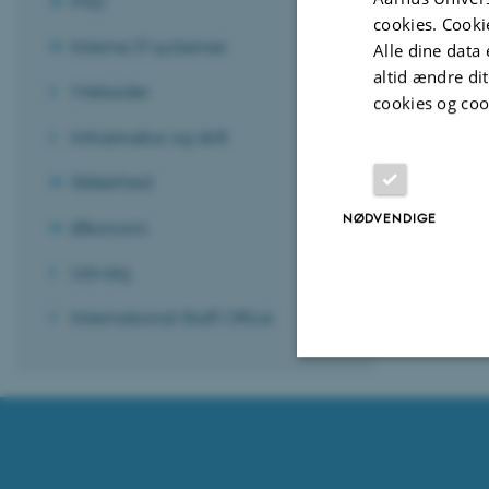
PhD
cookies. Cooki
Interne IT-systemer
Alle dine data 
altid ændre di
Websider
cookies og coo
Infrastruktur og drift
Sikkerhed
NØDVENDIGE
Økonomi
Udvalg
International Staff Office
Nødvendige