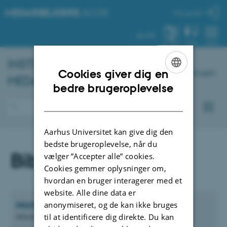
MEDARBEJDERE
.AU.DK
Min profil
AU.DK
SYSTEM
FIND
MENU
INSTITUT FOR
KEMI
–
Cookies giver dig en
English
MEDARBEJDERPORTAL
ENGLISH
bedre brugeroplevelse
DANISH
Aarhus Universitet kan give dig den
bedste brugeroplevelse, når du
Bibliotekar
vælger ”Accepter alle” cookies.
Cookies gemmer oplysninger om,
hvordan en bruger interagerer med et
website. Alle dine data er
Morten Hjorth
Gad
anonymiseret, og de kan ikke bruges
til at identificere dig direkte. Du kan
Bibliotekar