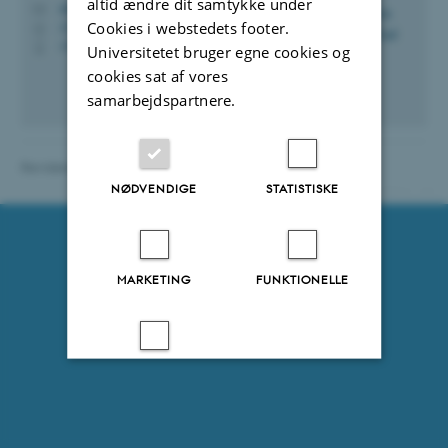
altid ændre dit samtykke under
mhga@kb.dk
M
Cookies i webstedets footer.
1536, 223
H
+4591356492
P
Universitetet bruger egne cookies og
cookies sat af vores
samarbejdspartnere.
Revideret 14.01.2019
-
Institut for Kemi
NØDVENDIGE
STATISTISKE
96612 / i31
MARKETING
FUNKTIONELLE
UKLASSIFICEREDE
Accepter alle