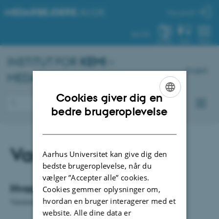
MEDARBEJDERE
.AU.DK
Min profil
AU.DK
SYSTEM
FIND
MENU
INSTITUT FOR
KEMI
–
English
MEDARBEJDERPORTAL
Cookies giver dig en
ENGLISH
bedre brugeroplevelse
DANISH
Varemodtagelse
Aarhus Universitet kan give dig den
bedste brugeroplevelse, når du
vælger ”Accepter alle” cookies.
Hvad er det:
Cookies gemmer oplysninger om,
hvordan en bruger interagerer med et
Varemodtagelsen ligger i lokale: 1513-113
website. Alle dine data er